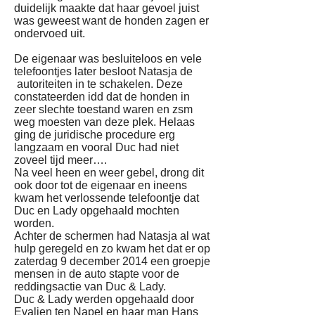
duidelijk maakte dat haar gevoel juist
was geweest want de honden zagen er
ondervoed uit.
De eigenaar was besluiteloos en vele
telefoontjes later besloot Natasja de
autoriteiten in te schakelen. Deze
constateerden idd dat de honden in
zeer slechte toestand waren en zsm
weg moesten van deze plek. Helaas
ging de juridische procedure erg
langzaam en vooral Duc had niet
zoveel tijd meer….
Na veel heen en weer gebel, drong dit
ook door tot de eigenaar en ineens
kwam het verlossende telefoontje dat
Duc en Lady opgehaald mochten
worden.
Achter de schermen had Natasja al wat
hulp geregeld en zo kwam het dat er op
zaterdag 9 december 2014 een groepje
mensen in de auto stapte voor de
reddingsactie van Duc & Lady.
Duc & Lady werden opgehaald door
Evalien ten Napel en haar man Hans