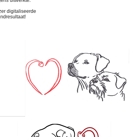
gens uitwerkte.
er digitaliseerde
ndresultaat!