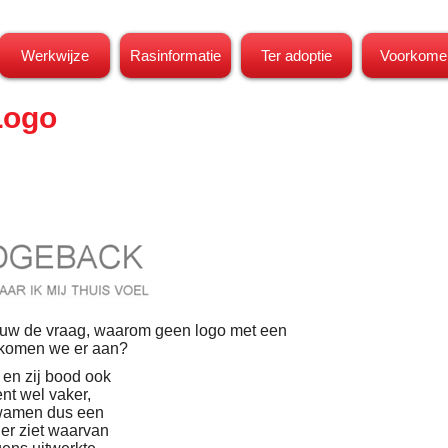
Werkwijze
Rasinformatie
Ter adoptie
Voorkome
Logo
auw de vraag, waarom geen logo met een
 komen we er aan?
 en zij bood ook
nt wel vaker,
 kwamen dus een
der ziet waarvan