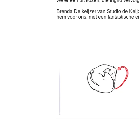
we er één uit kozen, die Ingrid vervol
Brenda De keijzer van Studio de Keijz
hem voor ons, met een fantastische ei